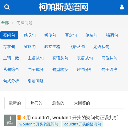
全部
句法问题
疑问句
感叹句
祈使句
否定句
倒装句
强调句
存在句
省略句
独立主格
状语从句
定语从句
主谓一致
主语从句
宾语从句
表语从句
同位从句
从句综合
句子成分
句型转换
难句分析
句子语序
句式分析
引语问题
最新的
热门的
悬赏的
未回答的
3
用 couldn't, wouldn't 开头的疑问句正误判断
1
解决
wouldn't 开头的疑问句
couldn't开头的疑问句