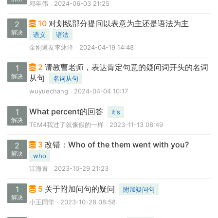
邓年伟
2024-06-03 21:25
10
对划线部分提问以表意为主还是语法为主
2
解决
语义
语法
金刚道友李沐泽
2024-04-19 14:48
2
请教曹老师，表达肯定句意的疑问词开头的名词
1
解决
从句
名词从句
wuyuechang
2024-04-04 10:17
What percent的回答
1
it's
解决
TEM4我过了就像假的一样
2023-11-13 08:49
3
改错：Who of the them went with you?
2
解决
who
江海青
2023-10-29 21:23
5
关于附加问句的疑问
1
附加疑问句
解决
小王同学
2023-10-28 08:58