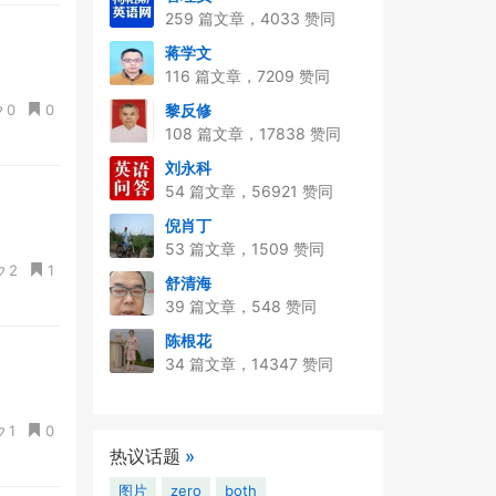
259 篇文章，4033 赞同
蒋学文
116 篇文章，7209 赞同
0
0
黎反修
108 篇文章，17838 赞同
刘永科
54 篇文章，56921 赞同
倪肖丁
53 篇文章，1509 赞同
2
1
舒清海
39 篇文章，548 赞同
陈根花
34 篇文章，14347 赞同
1
0
热议话题
»
图片
zero
both