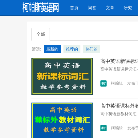
(current)
首页
问答
文章
研究
全部
筛选:
最新的
推荐的
热门的
高中英语新课标词汇
高中英语新课标词汇-教
柯编辑
发布于 
高中英语课标外教材
高中英语新教材词汇-教
柯编辑
发布于 