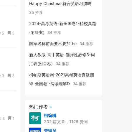
Happy Christmas符合英语习惯吗
35 推荐
2024-高考英语-新全国卷1-精校真题
(附答案)
34 推荐
5
3
国家名称前面要不要加the
34 推荐
新人教版-高中英语-选择性必修3-词
汇表(附音标)
34 推荐
柯帕斯英语网-2021高考英语真题翻
3
3
译-全国卷I-阅读理解D
34 推荐
热门作者
»
柯编辑
3
1
302 篇文章，1126 赞同
管理员