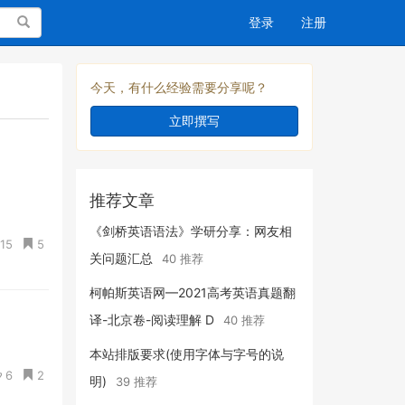
搜索
登录
注册
今天，有什么经验需要分享呢？
立即撰写
推荐文章
《剑桥英语语法》学研分享：网友相
15
5
关问题汇总
40 推荐
柯帕斯英语网—2021高考英语真题翻
译-北京卷-阅读理解 D
40 推荐
本站排版要求(使用字体与字号的说
6
2
明)
39 推荐