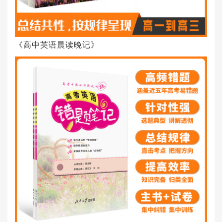
《高中英语晨读晚记》