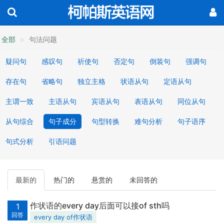
全部
句法问题
疑问句
感叹句
祈使句
否定句
倒装句
强调句
存在句
省略句
独立主格
状语从句
定语从句
主谓一致
主语从句
宾语从句
表语从句
同位从句
从句综合
句子成分
句型转换
难句分析
句子语序
句式分析
引语问题
最新的
热门的
悬赏的
未回答的
作状语的every day后面可以接of sth吗
1
回答
every day of作状语