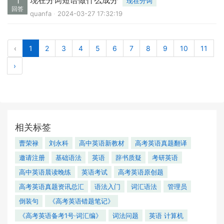
现在分词短语做什么成分
1
现在分词
回答
quanfa
2024-03-27 17:32:19
‹
1
2
3
4
5
6
7
8
9
10
11
›
相关标签
曹荣禄
刘永科
高中英语新教材
高考英语真题翻译
邀请注册
基础语法
英语
辞书质疑
考研英语
高中英语晨读晚练
英语考试
高考英语原创题
高考英语真题资讯总汇
语法入门
词汇语法
管理员
倒装句
《高考英语错题笔记》
《高考英语备考1号·词汇编》
词法问题
英语 计算机