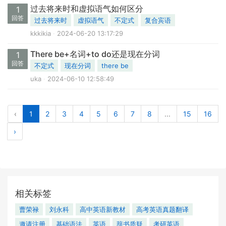
过去将来时和虚拟语气如何区分
1
回答
过去将来时
虚拟语气
不定式
复合宾语
kkkikia
2024-06-20 13:17:29
There be+名词+to do还是现在分词
1
回答
不定式
现在分词
there be
uka
2024-06-10 12:58:49
‹
1
2
3
4
5
6
7
8
...
15
16
›
相关标签
曹荣禄
刘永科
高中英语新教材
高考英语真题翻译
邀请注册
基础语法
英语
辞书质疑
考研英语