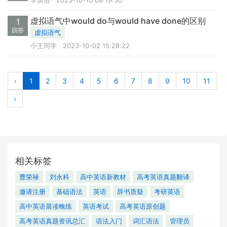
学英语
2023-10-10 08:19:30
虚拟语气中would do与would have done的区别
1
回答
虚拟语气
小王同学
2023-10-02 15:28:22
‹
1
2
3
4
5
6
7
8
9
10
11
›
相关标签
曹荣禄
刘永科
高中英语新教材
高考英语真题翻译
邀请注册
基础语法
英语
辞书质疑
考研英语
高中英语晨读晚练
英语考试
高考英语原创题
高考英语真题资讯总汇
语法入门
词汇语法
管理员