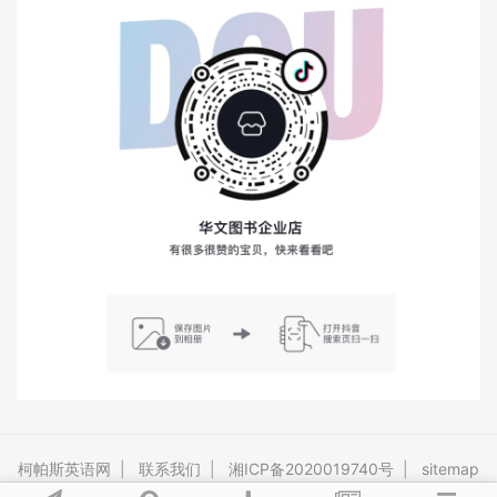
柯帕斯英语网
|
联系我们
|
湘ICP备2020019740号
|
sitemap