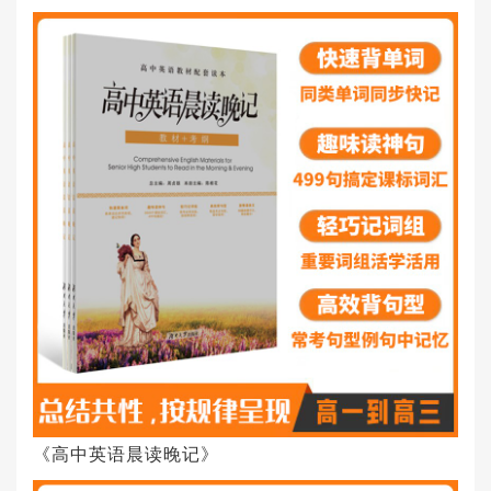
《高中英语晨读晚记》