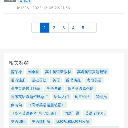
which
le1226
2022-12-05 22:21:56
‹
1
2
3
4
5
›
相关标签
曹荣禄
刘永科
高中英语新教材
高考英语真题翻译
邀请注册
基础语法
英语
辞书质疑
考研英语
高中英语晨读晚练
英语考试
高考英语原创题
高考英语真题资讯总汇
语法入门
词汇语法
管理员
倒装句
《高考英语错题笔记》
《高考英语备考1号·词汇编》
词法问题
英语 计算机
英语编辑
英语惯用法
比较项和比较对应项