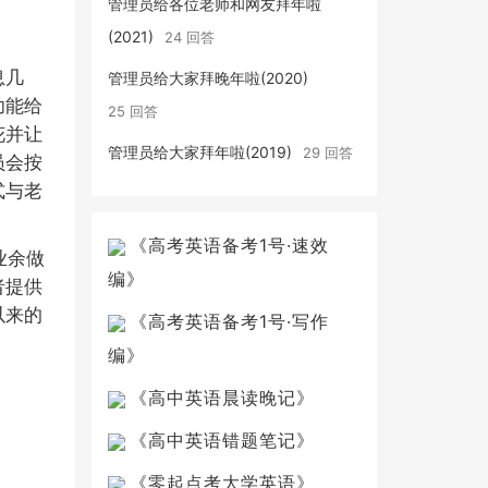
管理员给各位老师和网友拜年啦
(2021)
24 回答
息几
管理员给大家拜晚年啦(2020)
功能给
25 回答
花并让
管理员给大家拜年啦(2019)
29 回答
员会按
式与老
《高考英语备考1号·速效
业余做
编》
者提供
以来的
《高考英语备考1号·写作
编》
《高中英语晨读晚记》
《高中英语错题笔记》
《零起点考大学英语》