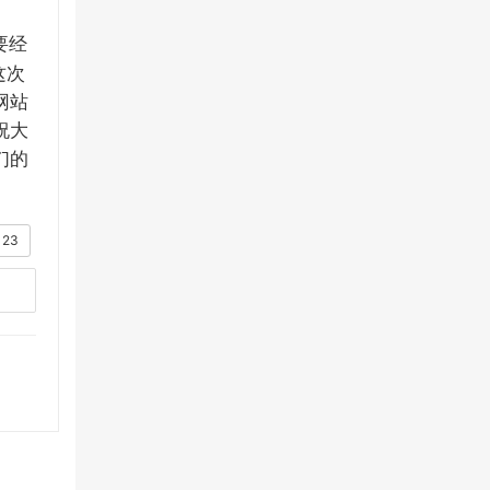
要经
这次
网站
祝大
们的
23