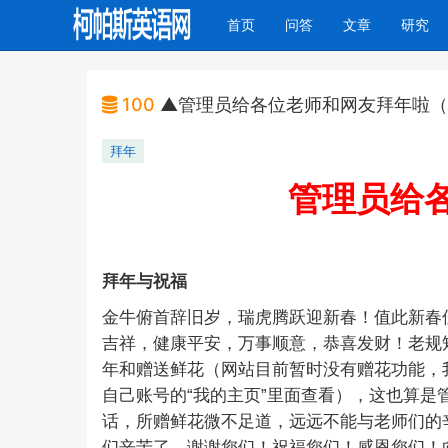
(current)
首页
问答
文章
研究
100
▲管理员给各位老师和网友拜年啦（2
拜年
管理员给
拜年与祝福
金牛俯首辞旧岁，瑞虎腾跃迎新春！值此新春
吉祥，健康平安，万事顺意，恭喜发财！老规矩
年和赠送鲜花（网站目前暂时没有赠花功能，
自己账号的
“
我的主页
”
里面查看），这也算是
话，所赠鲜花微不足道，远远不能与老师们的
们辛苦了，谢谢您们！祝福您们！感恩您们！