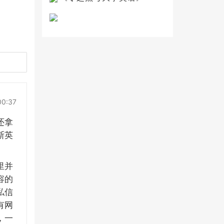
00:37
还拿
斯英
里并
容的
私信
有网
，一