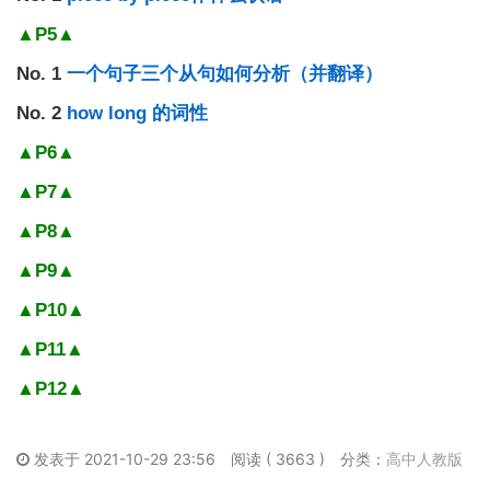
▲P5▲
No. 1
一个句子三个从句如何分析（并翻译）
No. 2
how long
的词性
▲P6▲
▲P7▲
▲P8▲
▲P9▲
▲P10▲
▲P11▲
▲P12▲
发表于 2021-10-29 23:56
阅读 ( 3663 )
分类：
高中人教版