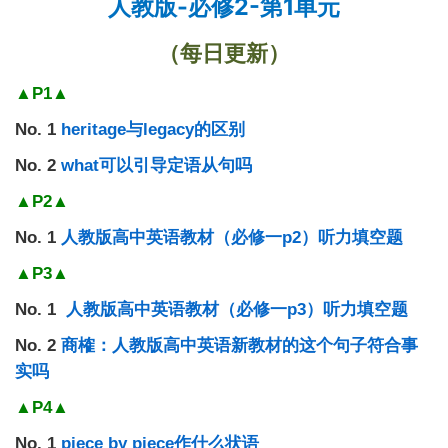
-
2-
1
人教版
必修
第
单元
（每日更新）
▲P1▲
No. 1
heritage
与
legacy
的区别
No. 2
what
可
以引导定语从句
吗
▲P2▲
No. 1
人教版高中英语教材（必修一
p2
）听力填空题
▲P3▲
No. 1
人教版高中英语教材（必修一
p3
）听力填空题
No. 2
商榷
：
人教版
高中英语新教材的这个句子
符合事
实
吗
▲P4▲
No. 1
piece by piece
作什么状语