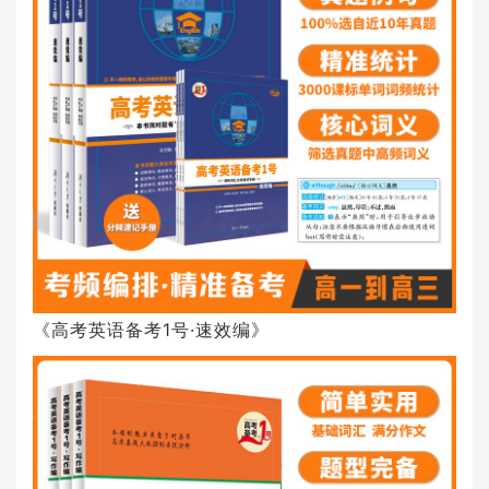
《高考英语备考1号·速效编》