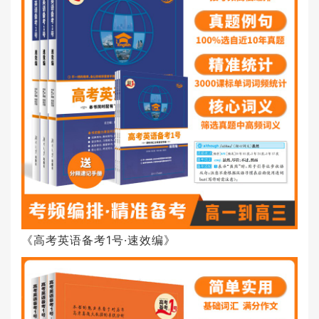
《高考英语备考1号·速效编》