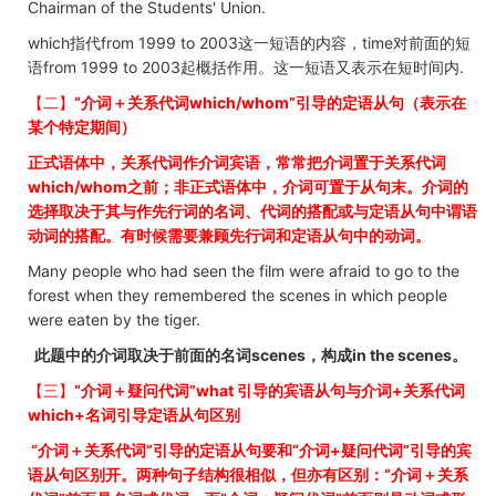
Chairman of the Students' Union.
which指代from 1999 to 2003这一短语的内容，time对前面的短
语from 1999 to 2003起概括作用。这一短语又表示在短时间内.
【二】
“介词＋关系代词which/whom
”引导的定语从句（表示在
某个特定期间）
正式语体中，关系代词作介词宾语，常常把介词置于关系代词
which/whom
之前；非正式语体中，介词可置于从句末。介词的
选择取决于其与作先行词的名词、代词的搭配或与定语从句中谓语
动词的搭配。有时候需要兼顾先行词和定语从句中的动词。
Many people who had seen the film were afraid to go to the
forest when they remembered the scenes in which people
were eaten by the tiger.
此题中的介词取决于前面的名词scenes
，构成in the scenes
。
【三】
“介词＋疑问代词”what
引导的宾语从句与介词+
关系代词
which+
名词引导定语从句区别
“介词＋关系代词”引导的定语从句要和“介词+疑问代词”引导的宾
语从句区别开。两种句子结构很相似，但亦有区别：“介词＋关系