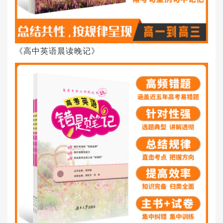
《高中英语晨读晚记》