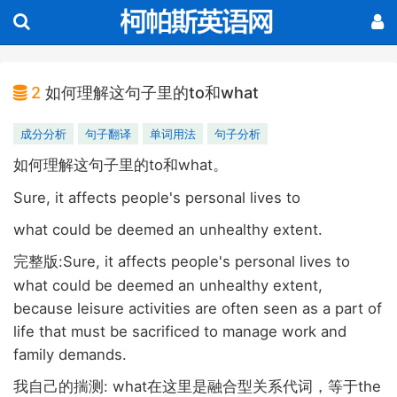
2
如何理解这句子里的to和what
成分分析
句子翻译
单词用法
句子分析
to
what
如何理解这句子里的
和
。
Sure, it affects people's personal lives to
what could be deemed an unhealthy extent.
:Sure, it affects people's personal lives to
完整版
what could be deemed an unhealthy extent,
because leisure activities are often seen as a part of
life that must be sacrificed to manage work and
family demands.
: what
the
我自己的揣测
在这里是融合型关系代词，等于