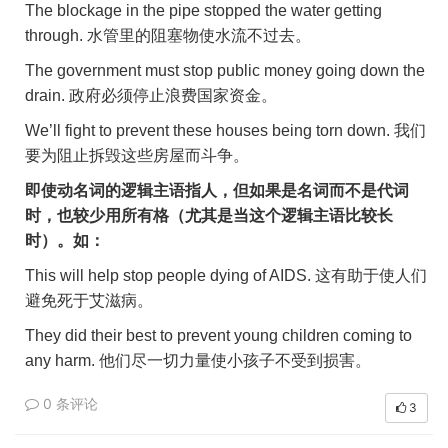
The blockage in the pipe stopped the water getting
through.
水管里的阻塞物使水流不过去。
The government must stop public money going down the
drain.
政府必须停止浪费国家资金。
We’ll fight to prevent these houses being torn down.
我们
要为阻止拆毁这些房屋而斗争。
即使动名词的逻辑主语指人，但如果是名词而不是代词
时，也较少用所有格（尤其是当这个逻辑主语比较长
时）。如：
This will help stop people dying of AIDS.
这有助于使人们
避免死于艾滋病。
They did their best to prevent young children coming to
any harm.
他们尽一切力量使小孩子不受到损害。
0 条评论
3