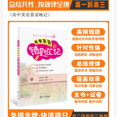
《高中英语晨读晚记》