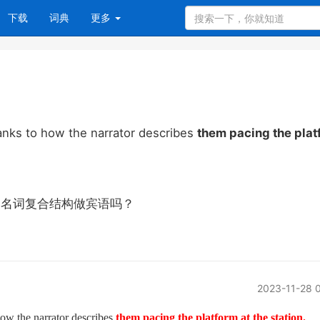
下载
词典
更多
hanks to how the narrator describes
them pacing the plat
动名词复合结构做宾语吗？
2023-11-28 
how the narrator describes
them pacing the platform at the station.