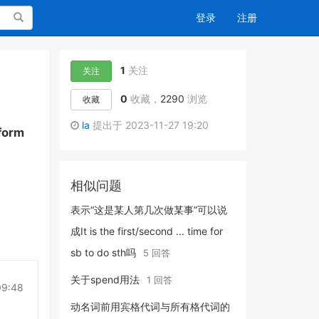
搜索
登录
注册
1
关注
关注
0
收藏，
2290
浏览
收藏
la
提出于 2023-11-27 19:20
form
相似问题
表示“这是某人第几次做某事”可以说
成It is the first/second ... time for
sb to do sth吗
5 回答
关于spend用法
1 回答
09:48
动名词前用宾格代词与所有格代词的