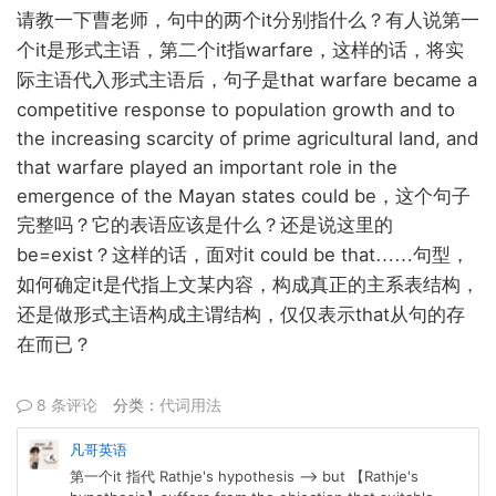
it
请教一下曹老师，句中的两个
分别指什么？有人说第一
it
it
warfare
个
是形式主语，第二个
指
，这样的话，将实
that warfare became a
际主语代入形式主语后，句子是
competitive response to population growth and to
the increasing scarcity of prime agricultural land, and
that warfare played an important role in the
emergence of the Mayan states could be
，这个句子
完整吗？它的表语应该是什么？还是说这里的
be=exist
it could be that
？这样的话，面对
……
句型，
it
如何确定
是代指上文某内容，构成真正的主系表结构，
that
还是做形式主语构成主谓结构，仅仅表示
从句的存
在而已？
8 条评论
分类：
代词用法
凡哥英语
第一个it 指代 Rathje's hypothesis --> but 【Rathje's