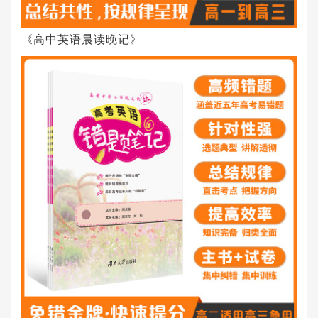
《高中英语晨读晚记》