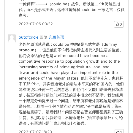
一种解释”---->（could be）战争。所以第二个it仍然是指
代，而不是形式主语，这样才能解释could be 一家之言，仅供
参考。
2023-07-06 00:22
0
outofcircle
回复
凡哥英语
老外的原话就是说it could be 中的it是形式主语（dummy
pronoun），但是他们不许我把实际主语代入到主语的位置。
他们说原话的意思是warfare could have become a
competitive response to population growth and to the
increasing scarcity of prime agricultural land, and
it(warfare) could have played an important role in the
emergence of the Mayan states. 他们不允许带入，也解释
不了那个be。其实普通老外的语法水平真的不如国内的，他们
能准确说出任何一句话的意思，但他们不太能用语法去解释清
楚，甚至很多时候他们对语法的基本概念都不清晰。我曾经用
一个限定分句提出过一个问题，结果所有老外都说这是短语不
是分句……指着一个包含情态动词的限定分句说是短语，我三
观都被震碎了。最后我那个问题还是在曹老师那里得到了正确
回答。从那以后我就知道，不能跟老外（语言学家除外）讨论
语法，有语法问题问曹老师比什么都强。
2023-07-07 18:20
1