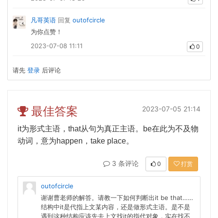
凡哥英语
回复
outofcircle
为你点赞！
2023-07-08 11:11
0
请先
登录
后评论
最佳答案
2023-07-05 21:14
it
为形式主语，
that
从句为真正主语。
be
在此为不及物
动词，意为
happen
，
take place
。
3 条评论
0
打赏
outofcircle
谢谢曹老师的解答。请教一下如何判断出it be that……
结构中it是代指上文某内容，还是做形式主语。是不是
遇到这种结构应该先去上文找it的指代对象，实在找不