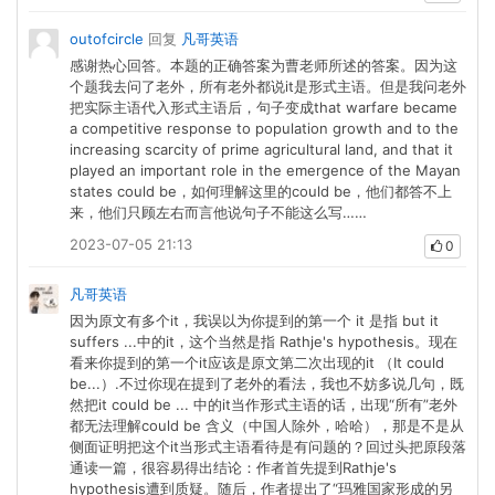
outofcircle
回复
凡哥英语
感谢热心回答。本题的正确答案为曹老师所述的答案。因为这
个题我去问了老外，所有老外都说it是形式主语。但是我问老外
把实际主语代入形式主语后，句子变成that warfare became
a competitive response to population growth and to the
increasing scarcity of prime agricultural land, and that it
played an important role in the emergence of the Mayan
states could be，如何理解这里的could be，他们都答不上
来，他们只顾左右而言他说句子不能这么写……
2023-07-05 21:13
0
凡哥英语
因为原文有多个it，我误以为你提到的第一个 it 是指 but it
suffers ...中的it，这个当然是指 Rathje's hypothesis。现在
看来你提到的第一个it应该是原文第二次出现的it （It could
be...）.不过你现在提到了老外的看法，我也不妨多说几句，既
然把it could be ... 中的it当作形式主语的话，出现“所有”老外
都无法理解could be 含义（中国人除外，哈哈），那是不是从
侧面证明把这个it当形式主语看待是有问题的？回过头把原段落
通读一篇，很容易得出结论：作者首先提到Rathje's
hypothesis遭到质疑。随后，作者提出了“玛雅国家形成的另