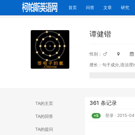
(current)
首页
问答
文章
研究
谭健锴
性别：
擅长：句子成分,语法理
361 条记录
TA的主页
登录 · 2015-04
+5
TA的回答
TA的提问