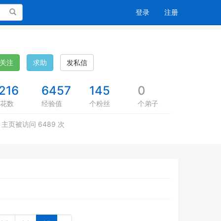
搜索
登录
注册
关注
求助
发私信
216
6457
145
0
花数
经验值
个粉丝
个弟子
主页被访问 6489 次