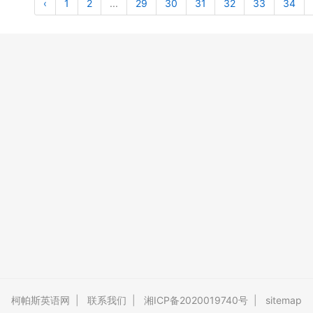
‹
1
2
...
29
30
31
32
33
34
柯帕斯英语网
|
联系我们
|
湘ICP备2020019740号
|
sitemap