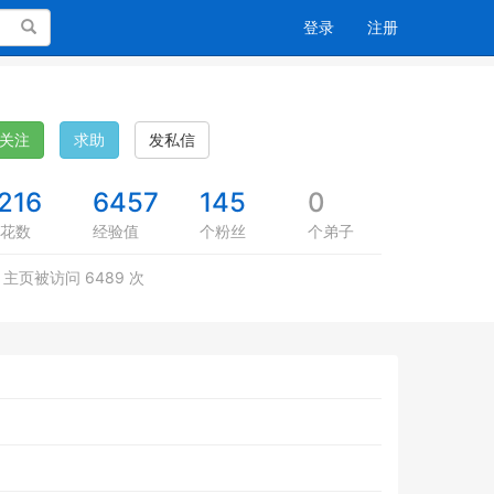
搜索
登录
注册
关注
求助
发私信
216
6457
145
0
花数
经验值
个粉丝
个弟子
主页被访问 6489 次