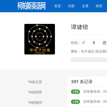
(current)
首页
问答
文章
研究
谭健锴
性别：
擅长：句子成分,语法理
361 条记录
TA的主页
回答被采纳 · 201
+20
TA的回答
回答被采纳 · 201
+20
TA的提问