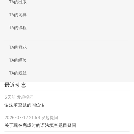
TA的出版
TA的词典
TA的课程
TA的鲜花
TA的经验
TA的粉丝
最近动态
5天前 发起提问
语法填空题的同位语
2026-07-12 21:56 发起提问
关于现在完成时的语法填空题目疑问