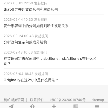
2026-06-01 22:50 发起提问
that引导并列宾语从句和主语从句
2026-05-14 10:30 发起提问
复合形容词中的分词如何判断主被动关系
2026-03-24 09:48 发起提问
分析这句复杂句的成分结构
2026-02-13 10:03 发起提问
在英语固定搭配词组中，sb.和one、sb.’s和one’s有什么区
别？
2025-06-04 18:43 发起提问
Originally在这2句中是什么用法？
柯帕斯英语网
|
联系我们
|
湘ICP备2020019740号
|
sitemap
Powered By
Tipask3.5
Release 20201119 ©2009-2026 tipask.com