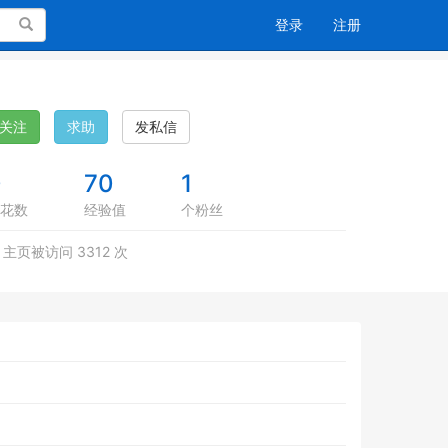
搜索
登录
注册
关注
求助
发私信
0
70
1
花数
经验值
个粉丝
主页被访问 3312 次