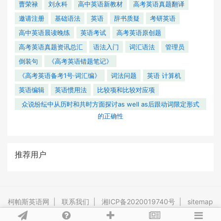
曹荣禄
刘永科
高中英语新教材
高考英语真题翻译
邀请注册
基础语法
英语
辞书质疑
考研英语
高中英语晨读晚练
英语考试
高考英语原创题
高考英语真题资讯总汇
语法入门
词汇语法
管理员
倒装句
《高考英语错题笔记》
《高考英语备考1号·词汇编》
词法问题
英语 计算机
英语编辑
英语惯用法
比较项和比较对应项
众说纷纭中从历时和共时方面探讨as well as后跟动词限定形式
的正确性
推荐用户
柯帕斯英语网
|
联系我们
|
湘ICP备2020019740号
|
sitemap
Powered By
Tipask3.5
Release 20201119 ©2009-2026 tipask.com