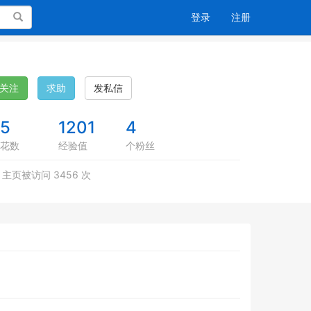
搜索
登录
注册
关注
求助
发私信
75
1201
4
花数
经验值
个粉丝
主页被访问 3456 次