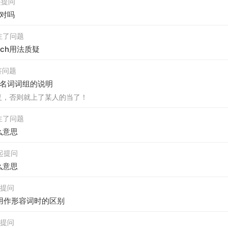
发起提问
th对吗
 关注了问题
uch用法质疑
回答问题
名词词组的说明
复，否则就上了某人的当了！
 关注了问题
什么意思
发起提问
什么意思
发起提问
ing用作形容词时的区别
发起提问