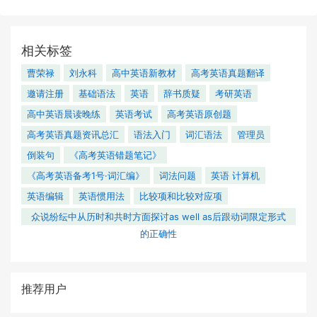
相关标签
曹荣禄
刘永科
高中英语新教材
高考英语真题翻译
邀请注册
基础语法
英语
辞书质疑
考研英语
高中英语晨读晚练
英语考试
高考英语原创题
高考英语真题资讯总汇
语法入门
词汇语法
管理员
倒装句
《高考英语错题笔记》
《高考英语备考1号·词汇编》
词法问题
英语 计算机
英语编辑
英语惯用法
比较项和比较对应项
众说纷纭中从历时和共时方面探讨as well as后跟动词限定形式
的正确性
推荐用户