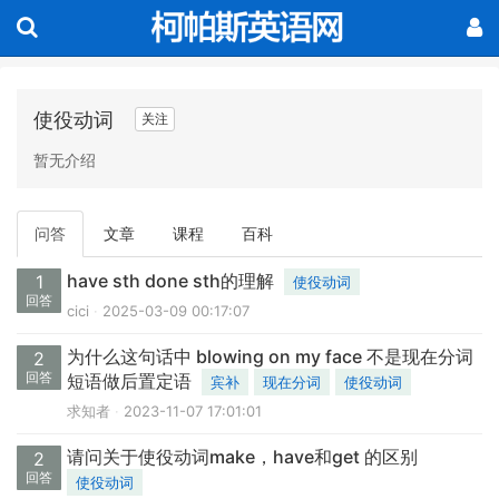
使役动词
关注
暂无介绍
问答
文章
课程
百科
have sth done sth的理解
1
使役动词
回答
cici
2025-03-09 00:17:07
为什么这句话中 blowing on my face 不是现在分词
2
回答
短语做后置定语
宾补
现在分词
使役动词
求知者
2023-11-07 17:01:01
请问关于使役动词make，have和get 的区别
2
回答
使役动词