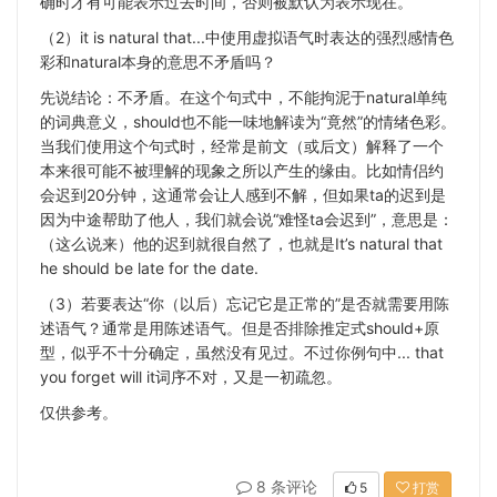
确时才有可能表示过去时间，否则被默认为表示现在。
（2）it is natural that...中使用虚拟语气时表达的强烈感情色
彩和natural本身的意思不矛盾吗？
先说结论：不矛盾。在这个句式中，不能拘泥于natural单纯
的词典意义，should也不能一味地解读为“竟然”的情绪色彩。
当我们使用这个句式时，经常是前文（或后文）解释了一个
本来很可能不被理解的现象之所以产生的缘由。比如情侣约
会迟到20分钟，这通常会让人感到不解，但如果ta的迟到是
因为中途帮助了他人，我们就会说“难怪ta会迟到”，意思是：
（这么说来）他的迟到就很自然了，也就是It’s natural that
he should be late for the date.
（3）若要表达“你（以后）忘记它是正常的”是否就需要用陈
述语气？通常是用陈述语气。但是否排除推定式should+原
型，似乎不十分确定，虽然没有见过。不过你例句中... that
you forget will it词序不对，又是一初疏忽。
仅供参考。
8 条评论
5
打赏