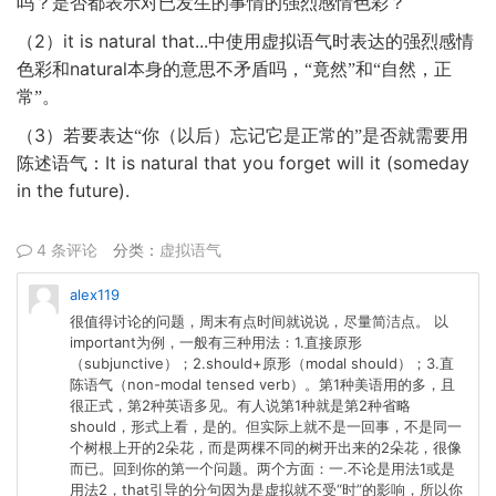
吗？是否都表示对已发生的事情的强烈感情色彩？
2
it is natural that...
（
）
中使用虚拟语气时表达的强烈感情
natural
色彩和
本身的意思不矛盾吗，“竟然”和“自然，正
常”。
3
（
）若要表达“你（以后）忘记它是正常的”是否就需要用
It is natural that you forget will it (someday
陈述语气：
in the future).
4 条评论
分类：
虚拟语气
alex119
很值得讨论的问题，周末有点时间就说说，尽量简洁点。 以
important为例，一般有三种用法：1.直接原形
（subjunctive）；2.should+原形（modal should）；3.直
陈语气（non-modal tensed verb）。第1种美语用的多，且
很正式，第2种英语多见。有人说第1种就是第2种省略
should，形式上看，是的。但实际上就不是一回事，不是同一
个树根上开的2朵花，而是两棵不同的树开出来的2朵花，很像
而已。回到你的第一个问题。两个方面：一.不论是用法1或是
用法2，that引导的分句因为是虚拟就不受“时”的影响，所以你