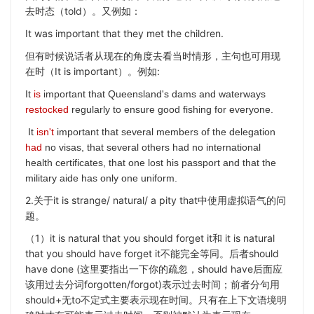
去时态（told）。又例如：
It was important that they met the children.
但有时候说话者从现在的角度去看当时情形，主句也可用现
在时（It is important）。例如:
It
is
important that Queensland's dams and waterways
restocked
regularly to ensure good fishing for everyone.
It
isn't
important that several members of the delegation
had
no visas, that several others had no international
health certificates, that one lost his passport and that the
military aide has only one uniform.
2.关于it is strange/ natural/ a pity that中使用虚拟语气的问
题。
（1）it is natural that you should forget it和 it is natural
that you should have forget it不能完全等同。后者should
have done (这里要指出一下你的疏忽，should have后面应
该用过去分词forgotten/forgot)表示过去时间；前者分句用
should+无to不定式主要表示现在时间。只有在上下文语境明