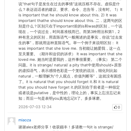
说“that句子是发生在过去的事情”这就压根不存在。虚拟是什
么？表达说话者的建议、要求、命令、忠告等，没有时。 1）It
is important that he should know about this. 2) It was
important thathe should know about this. 二．这两句的区
别是什么？区别只在于important前的is和was的区别，一个说
现在，一个说过去，时间基准线而已。而第3种用法和第1，2
种有意义的区别，用直陈语气一般阐述的是事实，你说“过去发
生的事”，那就用这种直陈语气。举一个例子来说明区别： It
was important that she love me. 当初能让她爱我，这一点
至关重要。（期许和迫切的诉求） It was important that she
loved me. 她当时是爱我的，这件事很重要。（事实） 第二个
问题。it is strange/ natural/ a pity that中使用should+原形
的虚拟语气，表示感情色彩是一个笼统的说法，细化到比如
natural，一般理解为“个人观点，价值判断等”，这就没有困惑
了。it is natural that you should forget it.和 it is natural
that you should have forget it.的区别在于前者是一种假定
或者说是putative，是中性的，理论上的，事实上忘没忘记未
知；而后一句是表明you真地忘记it了。多多琢磨。
2026-07-03 12:34
0
miaoza
谢谢alex老师分享！收获颇丰！多请教一句it is strange/