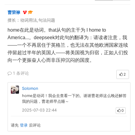
曹荣禄
擅长：动词用法,句法问题
home
在此是动词。
that
从句的主干为
I home to
America...
。
deepseek
对此句的翻译为：请读者注意，我
——
一个不再居住于英格兰，也无法在其他欧洲国家连续
停留超过半年的英国人
——
将美国视为归宿，正如人们投
向一个更振奋人心而非压抑沉闷的国度。
1 条评论
2
Solomon
home是动词！我会去查看一下的。谢谢曹老师这么晚还解答
我的问题，曹老师早点睡～
2025-07-03 22:44
0
请先
登录
后评论