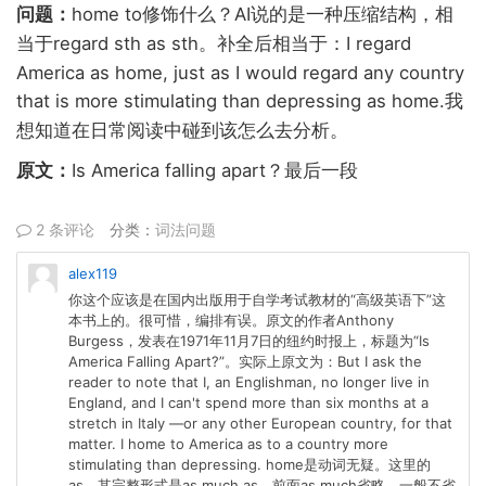
home to
AI
问题：
修饰什么？
说的是一种压缩结构，相
regard sth as sth
I regard
当于
。补全后相当于：
America as home, just as I would regard any country
that is more stimulating than depressing as home.
我
想知道在日常阅读中碰到该怎么去分析。
Is America falling apart
原文：
？最后一段
2 条评论
分类：
词法问题
alex119
你这个应该是在国内出版用于自学考试教材的“高级英语下”这
本书上的。很可惜，编排有误。原文的作者Anthony
Burgess，发表在1971年11月7日的纽约时报上，标题为“Is
America Falling Apart?”。实际上原文为：But I ask the
reader to note that I, an Englishman, no longer live in
England, and I can't spend more than six months at a
stretch in Italy —or any other European country, for that
matter. I home to America as to a country more
stimulating than depressing. home是动词无疑。这里的
as，其完整形式是as much as，前面as much省略，一般不省