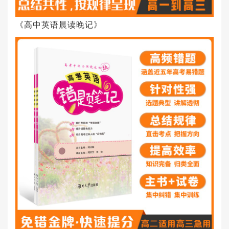
《高中英语晨读晚记》