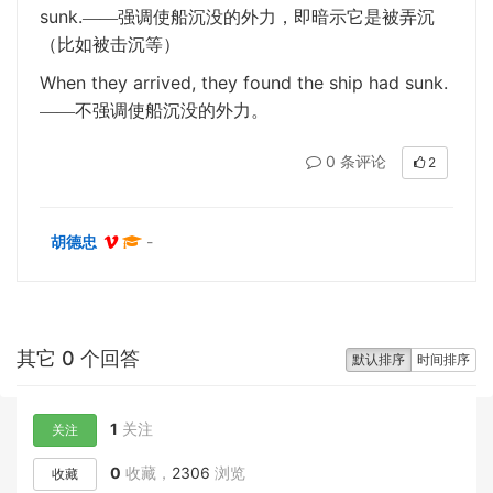
sunk.
——强调使船沉没的外力，即暗示它是被弄沉
（比如被击沉等）
When they arrived, they found the ship had sunk.
——不强调使船沉没的外力。
0 条评论
2
胡德忠
-
其它 0 个回答
默认排序
时间排序
1
关注
关注
0
收藏，
2306
浏览
收藏