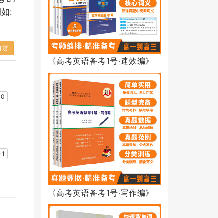
:
例如
打赏
《高考英语备考1号·速效编》
0
牛
1
《高考英语备考1号·写作编》