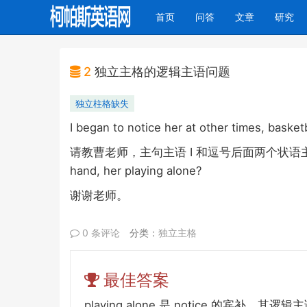
(current)
首页
问答
文章
研究
2
独立主格的逻辑主语问题
独立柱格缺失
I began to notice her at other times, basketb
I
请教曹老师，主句主语
和逗号后面两个状语
hand, her playing alone?
谢谢老师。
0 条评论
分类：
独立主格
最佳答案
playing alone
notice
是
的宾补，其逻辑主