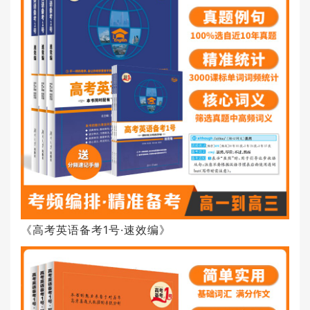
《高考英语备考1号·速效编》