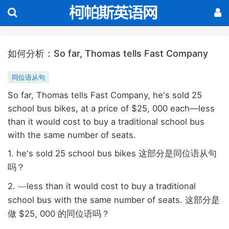
如何分析：So far, Thomas tells Fast Company
同位语从句
So far, Thomas tells Fast Company, he's sold 25
school bus bikes, at a price of $25, 000 each—less
than it would cost to buy a traditional school bus
with the same number of seats.
1. he's sold 25 school bus bikes
这部分是同位语从句
吗？
2.
less than it would cost to buy a traditional
—
school bus with the same number of seats.
这部分是
$25, 000
做
的同位语吗？