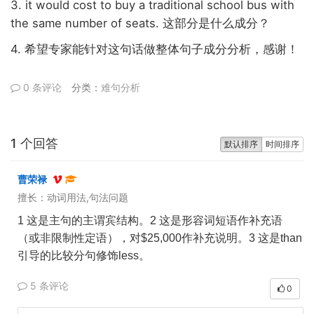
3. it would cost to buy a traditional school bus with
the same number of seats.
这部分是什么成分？
4.
希望专家能针对这句话做整体句子成分分析，感谢！
0 条评论
分类：
难句分析
1 个回答
默认排序
时间排序
曹荣禄
擅长：动词用法,句法问题
1
这是主句的主谓宾结构。
2
这是形容词短语作补充语
（或非限制性定语），对
$25,000
作补充说明。
3
这是
than
引导的比较分句修饰
less
。
5 条评论
0