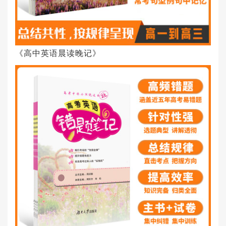
《高中英语晨读晚记》