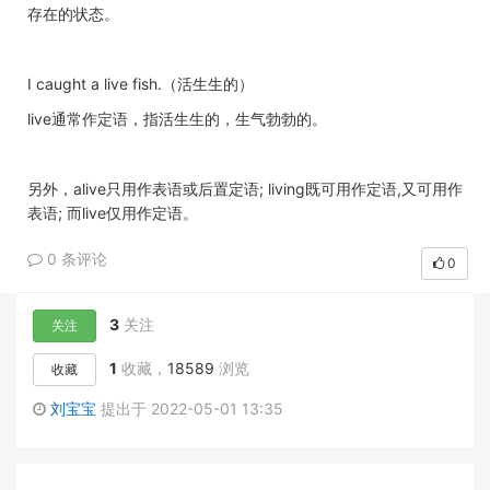
存在的状态。
I caught a live fish.（活生生的）
live通常作定语，指活生生的，生气勃勃的。
另外，alive只用作表语或后置定语; living既可用作定语,又可用作
表语; 而live仅用作定语。
0 条评论
0
3
关注
关注
1
收藏，
18589
浏览
收藏
刘宝宝
提出于 2022-05-01 13:35