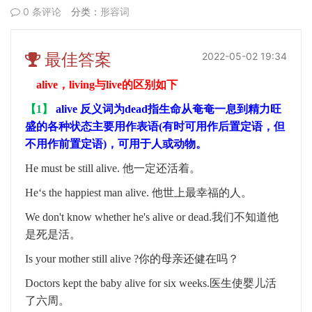
0 条评论
分类：
形容词
最佳答案
2022-05-02 19:34
alive，living与live的区别
如下
【
1
】
alive
反义词为
dead
指生命从奄奄一息到精力旺
盛的各种状态
主要用作表语
(
有时可用作后置定语，但
不用作前置定语
)
，可用于人或动物。
He must be still alive.
他一定还活着。
He‘s the happiest man alive.
他世上最幸福的人。
We don't know whether he's alive or dead.
我们不知道他
是死是活。
Is your mother still alive ?
你的母亲还健在吗？
Doctors kept the baby alive for six weeks.
医生使婴儿活
了六周。