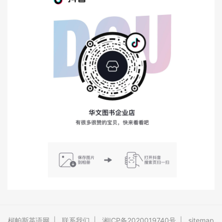
柯帕斯英语网
|
联系我们
|
湘ICP备2020019740号
|
sitemap