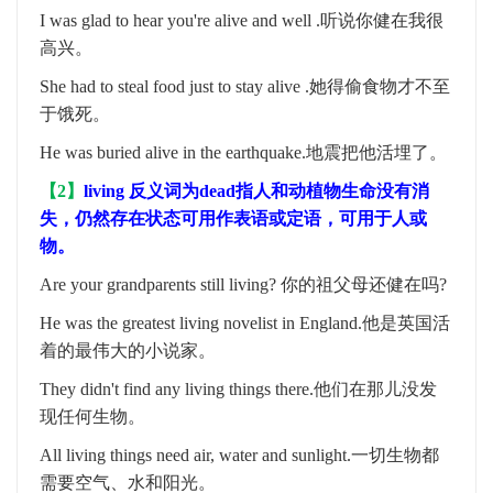
I was glad to hear you're alive and well .
听说你健在我很
高兴。
She had to steal food just to stay alive .
她得偷食物才不至
于饿死。
He was buried alive in the earthquake.
地震把他活埋了
。
【
2
】
living
反义词为
dead
指人和动植物生命没有消
失，仍然存在状态
可用作表语或定语，可用于人或
物。
Are your grandparents still living?
你的祖父母还健在吗
?
He was the greatest living novelist in England.
他是英国活
着的最伟大的小说家。
They didn't find any living things there.
他们在那儿没发
现任何生物。
All living things need air, water and sunlight.
一切生物都
需要空气、水和阳光。