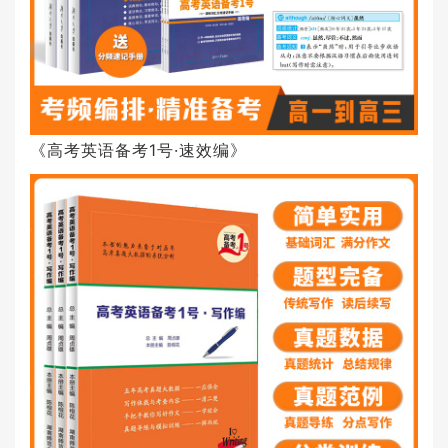
《高考英语备考1号·速效编》