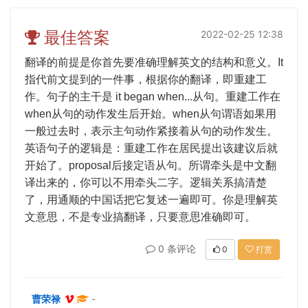
最佳答案
2022-02-25 12:38
翻译的前提是你首先要准确理解英文的结构和意义。
It
指代前文提到的一件事，根据你的翻译，即重建工
作。句子的主干是
it began when...
从句。重建工作在
when
从句的动作发生后开始。
when
从句谓语如果用
一般过去时，表示主句动作紧接着从句的动作发生。
英语句子的逻辑是：重建工作在居民提出该建议后就
开始了。
proposal
后接定语从句。所谓牵头是中文翻
译出来的，你可以不用牵头二字。逻辑关系搞清楚
了，用通顺的中国话把它复述一遍即可。你是理解英
文意思，不是专业搞翻译，只要意思准确即可。
0 条评论
0
打赏
曹荣禄
-