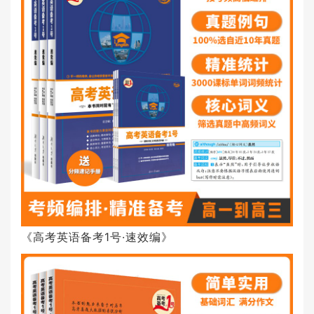
《高考英语备考1号·速效编》