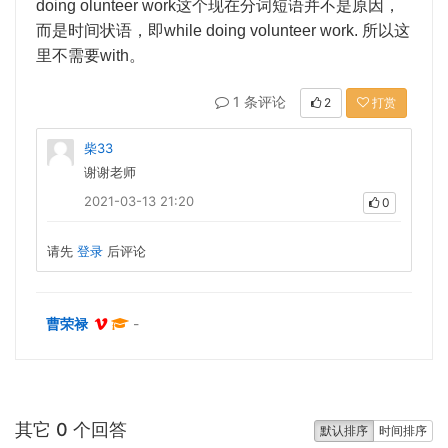
doing olunteer work
这个现在分词短语并不是原因，
而是时间状语，即
while doing volunteer work.
所以这
里不需要
with
。
1 条评论
2
打赏
柴33
谢谢老师
2021-03-13 21:20
0
请先
登录
后评论
曹荣禄
-
其它 0 个回答
默认排序
时间排序