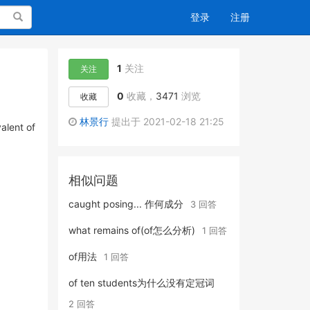
搜索
登录
注册
1
关注
关注
0
收藏，
3471
浏览
收藏
林景行
提出于 2021-02-18 21:25
alent of
相似问题
caught posing... 作何成分
3 回答
what remains of(of怎么分析)
1 回答
of用法
1 回答
of ten students为什么没有定冠词
2 回答