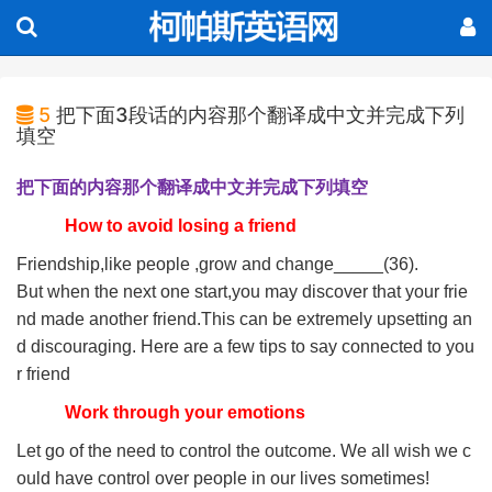
5
把下面3段话的内容那个翻译成中文并完成下列
填空
把下面的内容那个翻译成中文并完成下列填空
How to avoid losing a friend
Friendship,like people ,grow and change_____(36).
But when the next one start,you may discover that your frie
nd made another friend.This can be extremely upsetting an
d discouraging. Here are a few tips to say connected to you
r friend
Work through your emotions
Let go of the need to control the outcome. We all wish we c
ould have control over people in our lives sometimes!