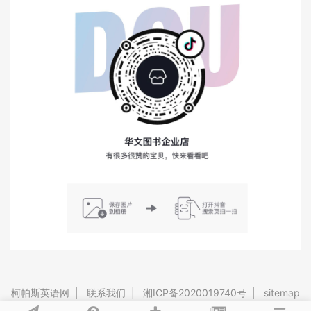
柯帕斯英语网
|
联系我们
|
湘ICP备2020019740号
|
sitemap