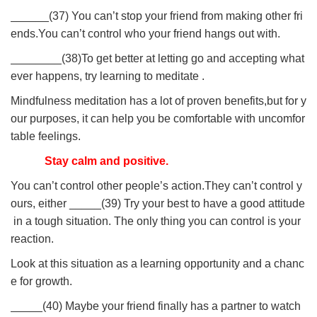
______(37) You can’t stop your friend from making other fri
ends.You can’t control who your friend hangs out with.
________(38)To get better at letting go and accepting what
ever happens, try learning to meditate .
Mindfulness meditation has a lot of proven benefits,but for y
our purposes, it can help you be comfortable with uncomfor
table feelings.
Stay calm and positive.
You can’t control other people’s action.They can’t control y
ours, either _____(39)
Try your best to have a good attitude
in a tough situation. The only thing you can control is your
reaction.
Look at this situation as a learning opportunity and a chanc
e for growth.
_____(40) Maybe your friend finally has a partner to watch