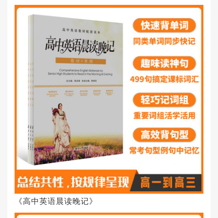
《高中英语晨读晚记》