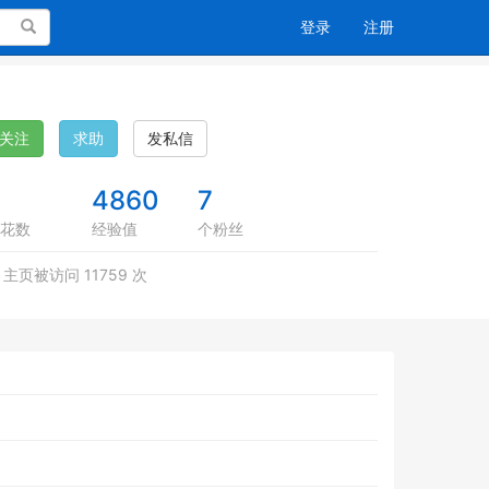
搜索
登录
注册
关注
求助
发私信
4860
7
花数
经验值
个粉丝
主页被访问 11759 次