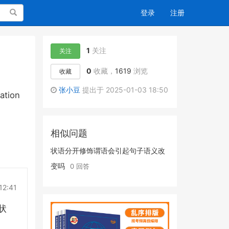
搜索
登录
注册
1
关注
关注
0
收藏，
1619
浏览
收藏
张小豆
提出于 2025-01-03 18:50
cation
相似问题
状语分开修饰谓语会引起句子语义改
变吗
0 回答
12:41
的状