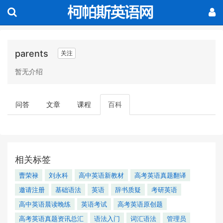
parents
关注
暂无介绍
问答
文章
课程
百科
相关标签
曹荣禄
刘永科
高中英语新教材
高考英语真题翻译
邀请注册
基础语法
英语
辞书质疑
考研英语
高中英语晨读晚练
英语考试
高考英语原创题
高考英语真题资讯总汇
语法入门
词汇语法
管理员