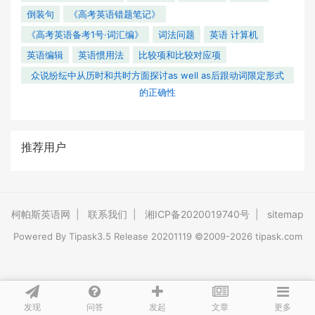
倒装句
《高考英语错题笔记》
《高考英语备考1号·词汇编》
词法问题
英语 计算机
英语编辑
英语惯用法
比较项和比较对应项
众说纷纭中从历时和共时方面探讨as well as后跟动词限定形式
的正确性
推荐用户
柯帕斯英语网
|
联系我们
|
湘ICP备2020019740号
|
sitemap
Powered By
Tipask3.5
Release 20201119 ©2009-2026 tipask.com
发现
问答
文章
发起
更多