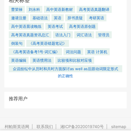
相关标签
曹荣禄
刘永科
高中英语新教材
高考英语真题翻译
邀请注册
基础语法
英语
辞书质疑
考研英语
高中英语晨读晚练
英语考试
高考英语原创题
高考英语真题资讯总汇
语法入门
词汇语法
管理员
倒装句
《高考英语错题笔记》
《高考英语备考1号·词汇编》
词法问题
英语 计算机
英语编辑
英语惯用法
比较项和比较对应项
众说纷纭中从历时和共时方面探讨as well as后跟动词限定形式
的正确性
推荐用户
柯帕斯英语网
|
联系我们
|
湘ICP备2020019740号
|
sitemap