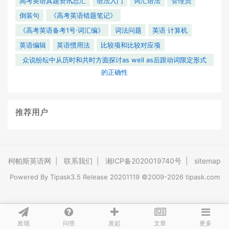
高考英语真题资讯总汇
语法入门
词汇语法
管理员
倒装句
《高考英语错题笔记》
《高考英语备考1号·词汇编》
词法问题
英语 计算机
英语编辑
英语惯用法
比较项和比较对应项
众说纷纭中从历时和共时方面探讨as well as后跟动词限定形式
的正确性
推荐用户
柯帕斯英语网
|
联系我们
|
湘ICP备2020019740号
|
sitemap
Powered By
Tipask3.5
Release 20201119 ©2009-2026 tipask.com
发现
问答
文章
发起
更多