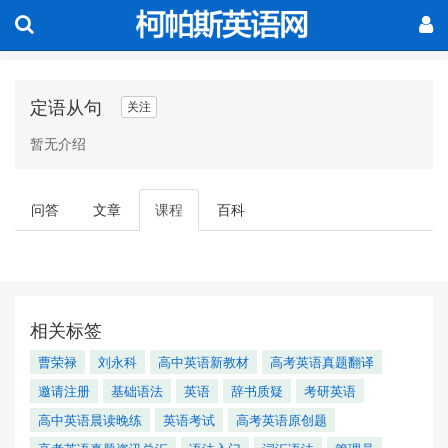
定语从句
关注
暂无介绍
问答
文章
课程
百科
相关标签
曹荣禄
刘永科
高中英语新教材
高考英语真题翻译
邀请注册
基础语法
英语
辞书质疑
考研英语
高中英语晨读晚练
英语考试
高考英语原创题