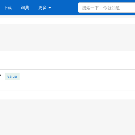
下载
词典
更多
？
value