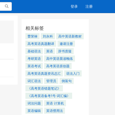
搜索
登录
注册
相关标签
曹荣禄
刘永科
高中英语新教材
高考英语真题翻译
邀请注册
基础语法
英语
辞书质疑
考研英语
高中英语晨读晚练
英语考试
高考英语原创题
高考英语真题资讯总汇
语法入门
词汇语法
管理员
倒装句
《高考英语错题笔记》
《高考英语备考1号·词汇编》
词法问题
英语 计算机
英语编辑
英语惯用法