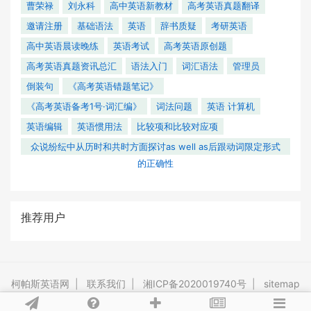
曹荣禄
刘永科
高中英语新教材
高考英语真题翻译
邀请注册
基础语法
英语
辞书质疑
考研英语
高中英语晨读晚练
英语考试
高考英语原创题
高考英语真题资讯总汇
语法入门
词汇语法
管理员
倒装句
《高考英语错题笔记》
《高考英语备考1号·词汇编》
词法问题
英语 计算机
英语编辑
英语惯用法
比较项和比较对应项
众说纷纭中从历时和共时方面探讨as well as后跟动词限定形式
的正确性
推荐用户
柯帕斯英语网
|
联系我们
|
湘ICP备2020019740号
|
sitemap
Powered By
Tipask3.5
Release 20201119 ©2009-2026 tipask.com