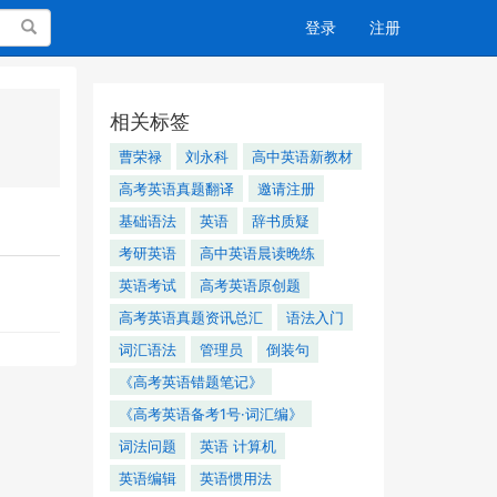
搜索
登录
注册
相关标签
曹荣禄
刘永科
高中英语新教材
高考英语真题翻译
邀请注册
基础语法
英语
辞书质疑
考研英语
高中英语晨读晚练
英语考试
高考英语原创题
高考英语真题资讯总汇
语法入门
词汇语法
管理员
倒装句
《高考英语错题笔记》
《高考英语备考1号·词汇编》
词法问题
英语 计算机
英语编辑
英语惯用法