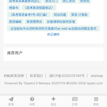
高考英语真题资讯总汇
语法入门
词汇语法
管理员
倒装句
《高考英语错题笔记》
《高考英语备考1号·词汇编》
词法问题
英语 计算机
英语编辑
英语惯用法
比较项和比较对应项
众说纷纭中从历时和共时方面探讨as well as后跟动词限定形式
的正确性
推荐用户
柯帕斯英语网
|
联系我们
|
湘ICP备2020019740号
|
sitemap
Powered By
Tipask3.5
Release 20201119 ©2009-2026 tipask.com
发现
问答
文章
发起
更多