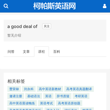
a good deal of
关注
暂无介绍
问答
文章
课程
百科
相关标签
曹荣禄
刘永科
高中英语新教材
高考英语真题翻译
邀请注册
基础语法
英语
辞书质疑
考研英语
高中英语晨读晚练
英语考试
高考英语原创题