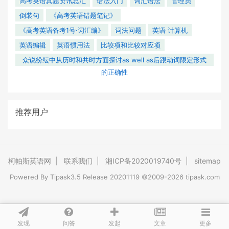
高考英语真题资讯总汇
语法入门
词汇语法
管理员
倒装句
《高考英语错题笔记》
《高考英语备考1号·词汇编》
词法问题
英语 计算机
英语编辑
英语惯用法
比较项和比较对应项
众说纷纭中从历时和共时方面探讨as well as后跟动词限定形式
的正确性
推荐用户
柯帕斯英语网
|
联系我们
|
湘ICP备2020019740号
|
sitemap
Powered By
Tipask3.5
Release 20201119 ©2009-2026 tipask.com
发现
问答
文章
发起
更多