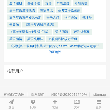
邀请注册
基础语法
英语
辞书质疑
考研英语
高中英语晨读晚练
英语考试
高考英语原创题
高考英语真题资讯总汇
语法入门
词汇语法
管理员
倒装句
《高考英语错题笔记》
《高考英语备考1号·词汇编》
词法问题
英语 计算机
英语编辑
英语惯用法
比较项和比较对应项
众说纷纭中从历时和共时方面探讨as well as后跟动词限定形式
的正确性
推荐用户
柯帕斯英语网
|
联系我们
|
湘ICP备2020019740号
|
sitemap
Powered By
Tipask3.5
Release 20201119 ©2009-2026 tipask.com
发现
问答
文章
发起
更多