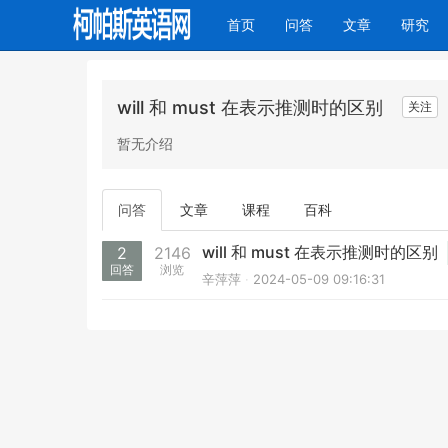
(current)
首页
问答
文章
研究
will 和 must 在表示推测时的区别
关注
暂无介绍
问答
文章
课程
百科
will 和 must 在表示推测时的区别
2
2146
回答
浏览
辛萍萍
2024-05-09 09:16:31