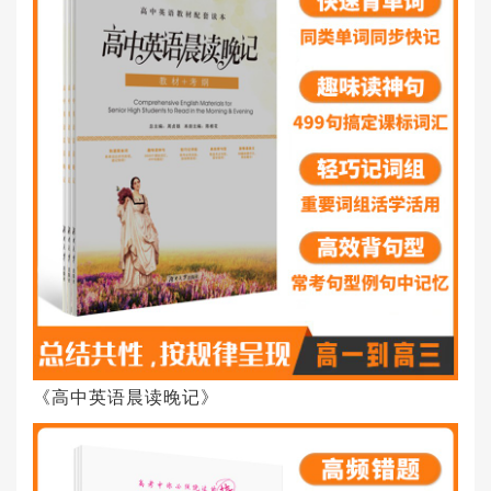
《高中英语晨读晚记》