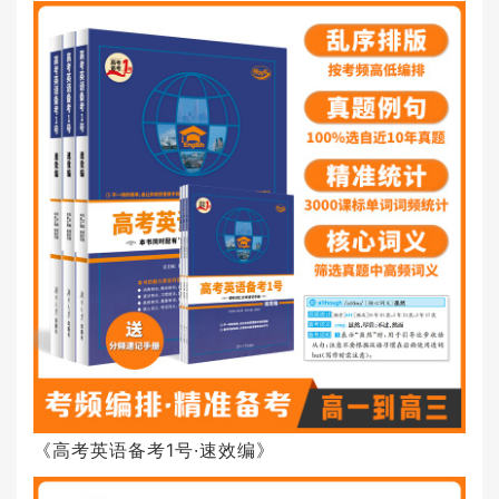
《高考英语备考1号·速效编》